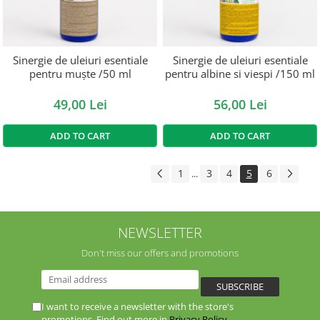
Sinergie de uleiuri esentiale
Sinergie de uleiuri esentiale
pentru muște /50 ml
pentru albine si viespi /150 ml
49,00 Lei
56,00 Lei
ADD TO CART
ADD TO CART
1
3
4
5
6
...
NEWSLETTER
Don't miss our offers and promotions
I want to receive a newsletter with the store's
promotions. Find out more in
Privacy Policy