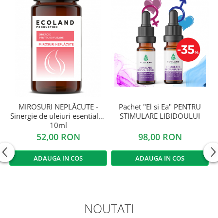
MIROSURI NEPLĂCUTE -
Pachet "El si Ea" PENTRU
D
Sinergie de uleiuri esentiale -
STIMULARE LIBIDOULUI
10ml
52,00 RON
98,00 RON
ADAUGA IN COS
ADAUGA IN COS
NOUTATI