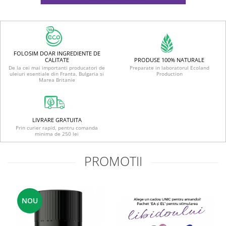
FOLOSIM DOAR INGREDIENTE DE
PRODUSE 100% NATURALE
CALITATE
Preparate in laboratorul Ecoland
De la cei mai importanti producatori de
Production
uleiuri esentiale din Franta, Bulgaria si
Marea Britanie
LIVRARE GRATUITA
Prin curier rapid, pentru comanda
minima de 250 lei
PROMOTII
NOU