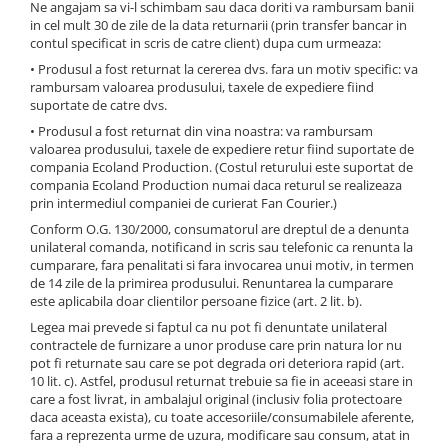
Ne angajam sa vi-l schimbam sau daca doriti va rambursam banii
in cel mult 30 de zile de la data returnarii (prin transfer bancar in
contul specificat in scris de catre client) dupa cum urmeaza:
• Produsul a fost returnat la cererea dvs. fara un motiv specific: va
rambursam valoarea produsului, taxele de expediere fiind
suportate de catre dvs.
• Produsul a fost returnat din vina noastra: va rambursam
valoarea produsului, taxele de expediere retur fiind suportate de
compania Ecoland Production. (Costul returului este suportat de
compania Ecoland Production numai daca returul se realizeaza
prin intermediul companiei de curierat Fan Courier.)
Conform O.G. 130/2000, consumatorul are dreptul de a denunta
unilateral comanda, notificand in scris sau telefonic ca renunta la
cumparare, fara penalitati si fara invocarea unui motiv, in termen
de 14 zile de la primirea produsului. Renuntarea la cumparare
este aplicabila doar clientilor persoane fizice (art. 2 lit. b).
Legea mai prevede si faptul ca nu pot fi denuntate unilateral
contractele de furnizare a unor produse care prin natura lor nu
pot fi returnate sau care se pot degrada ori deteriora rapid (art.
10 lit. c). Astfel, produsul returnat trebuie sa fie in aceeasi stare in
care a fost livrat, in ambalajul original (inclusiv folia protectoare
daca aceasta exista), cu toate accesoriile/consumabilele aferente,
fara a reprezenta urme de uzura, modificare sau consum, atat in