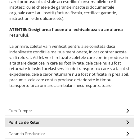
cazul produsului cat si ale accesoriilor/consumabilelor ce il
insotesc, cu etichetele de garantie intacte si documentele
originale care l-au insotit (factura fiscala, certificat garantie,
instructiunile de utilizare, etc).
ATENTIE: Desigilarea flaconului echivaleaza cu anularea
returului.
La primire, coletul va fi verificat pentru a se constata daca
indeplineste conditiile mai sus mentionate, in caz contrar acesta
va fi refuzat. Astfel, vor fi refuzate coletele care contin produse in
alta stare decat cea in care au fost livrate, cele care nu au fost
returnate folosind acelasi serviciu de transport cu care s-a facut si
expedierea, cele a caror returnare nu a fost notificata in prealabil,
precum si cele care contin produse deteriorate in timpul
transportului ca urmare a ambalarii necorespunzatoare.
Cum Cumpar
Politica de Retur
Garantia Produselor