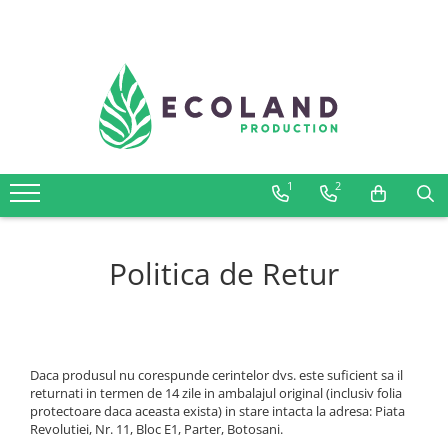
AROMATERAPIE
Blog
Probleme respiratorii,virusi si
Ecoland in presa
bacterii
Probleme dermatologice
1
2
Probleme ginecologice
Sexualitate
Probleme digestive
Politica de Retur
Echilibru psihic și mental
Metabolism, circulatie, bunastare
zilnica
Muschi si articulatii
Daca produsul nu corespunde cerintelor dvs. este suficient sa il
returnati in termen de 14 zile in ambalajul original (inclusiv folia
protectoare daca aceasta exista) in stare intacta la adresa: Piata
Revolutiei, Nr. 11, Bloc E1, Parter, Botosani.