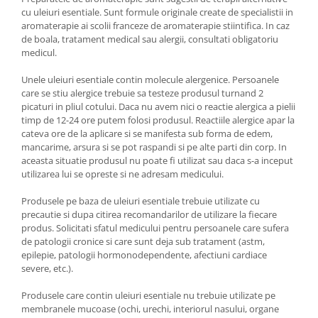
cu uleiuri esentiale. Sunt formule originale create de specialistii in
aromaterapie ai scolii franceze de aromaterapie stiintifica. In caz
de boala, tratament medical sau alergii, consultati obligatoriu
medicul.
Unele uleiuri esentiale contin molecule alergenice. Persoanele
care se stiu alergice trebuie sa testeze produsul turnand 2
picaturi in pliul cotului. Daca nu avem nici o reactie alergica a pielii
timp de 12-24 ore putem folosi produsul. Reactiile alergice apar la
cateva ore de la aplicare si se manifesta sub forma de edem,
mancarime, arsura si se pot raspandi si pe alte parti din corp. In
aceasta situatie produsul nu poate fi utilizat sau daca s-a inceput
utilizarea lui se opreste si ne adresam medicului.
Produsele pe baza de uleiuri esentiale trebuie utilizate cu
precautie si dupa citirea recomandarilor de utilizare la fiecare
produs. Solicitati sfatul medicului pentru persoanele care sufera
de patologii cronice si care sunt deja sub tratament (astm,
epilepie, patologii hormonodependente, afectiuni cardiace
severe, etc.).
Produsele care contin uleiuri esentiale nu trebuie utilizate pe
membranele mucoase (ochi, urechi, interiorul nasului, organe