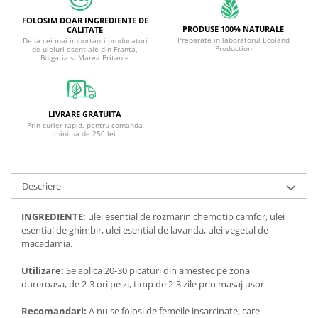
FOLOSIM DOAR INGREDIENTE DE
PRODUSE 100% NATURALE
CALITATE
Preparate in laboratorul Ecoland
De la cei mai importanti producatori
Production
de uleiuri esentiale din Franta,
Bulgaria si Marea Britanie
LIVRARE GRATUITA
Prin curier rapid, pentru comanda
minima de 250 lei
Descriere
INGREDIENTE:
ulei esential de rozmarin chemotip camfor, ulei
esential de ghimbir, ulei esential de lavanda, ulei vegetal de
macadamia.
Utilizare:
Se aplica 20-30 picaturi din amestec pe zona
dureroasa, de 2-3 ori pe zi, timp de 2-3 zile prin masaj usor.
Recomandari:
A nu se folosi de femeile insarcinate, care