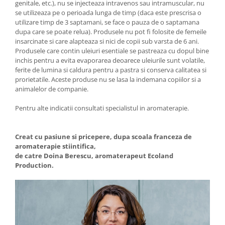
genitale, etc.), nu se injecteaza intravenos sau intramuscular, nu
se utilizeaza pe o perioada lunga de timp (daca este prescrisa o
utilizare timp de 3 saptamani, se face o pauza de o saptamana
dupa care se poate relua). Produsele nu pot fi folosite de femeile
insarcinate si care alapteaza si nici de copii sub varsta de 6 ani.
Produsele care contin uleiuri esentiale se pastreaza cu dopul bine
inchis pentru a evita evaporarea deoarece uleiurile sunt volatile,
ferite de lumina si caldura pentru a pastra si conserva calitatea si
prorietatile. Aceste produse nu se lasa la indemana copiilor si a
animalelor de companie.
Pentru alte indicatii consultati specialistul in aromaterapie.
Creat cu pasiune si pricepere, dupa scoala franceza de
aromaterapie stiintifica,
de catre Doina Berescu, aromaterapeut Ecoland
Production.