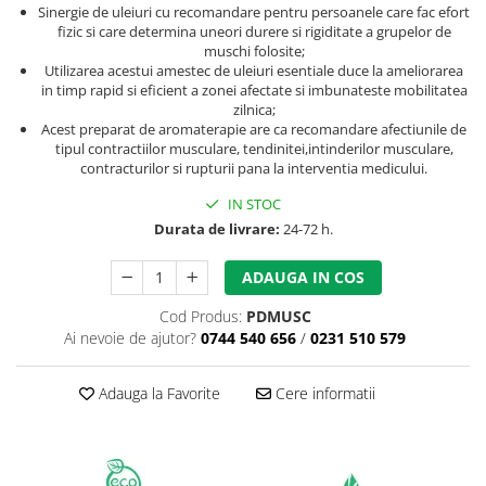
Sinergie de uleiuri cu recomandare pentru persoanele care fac efort
fizic si care determina uneori durere si rigiditate a grupelor de
muschi folosite;
Utilizarea acestui amestec de uleiuri esentiale duce la ameliorarea
in timp rapid si eficient a zonei afectate si imbunateste mobilitatea
zilnica;
Acest preparat de aromaterapie are ca recomandare afectiunile de
tipul contractiilor musculare, tendinitei,
intinderilor musculare,
contracturilor si rupturii pana la interventia medicului.
IN STOC
Durata de livrare:
24-72 h.
ADAUGA IN COS
Cod Produs:
PDMUSC
Ai nevoie de ajutor?
0744 540 656
/
0231 510 579
Adauga la Favorite
Cere informatii