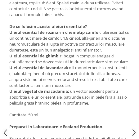
alapteaza, copii sub 6 ani. Spalati mainile dupa utilizare. Evitati
contactul cu ochii. A se pastra la loc intunecat si racoros avand
capacul flaconului bine inchis.
De ce folosim aceste uleiuri esentiale?
Uleiul esential de rozmarin chemotip camfor
:
ulei esential cu
un continut mare de camfor, 1,8 cineol, alfa-pinen are o actiune
neuromusculara de a lupta impotriva contracturilor musculare
dureroase, este un bun analgezic si antiinflamator.
Uleiul esential de ghimbir
:
bogat in compusi analgezici
antiinflamatori se dovedeste util in dureri articulare si musculare.
Uleiul esential de lavanda:
alcolii monoterpenici constituienti
(linalool,terpinen-4-ol) precum si acetatul de linalil actioneaza
asupra sistemului nervos reducand stresul si excitabilitatea care
sunt factori ai tensiunii musculare.
Uleiul vegetal de macadamia:
un vector excelent pentru
absorbtia uleiurilor esentiale, patrunde usor in piele fara a lasa o
pelicula grasa hranind pielea in profunzime.
Cantitate: 50 ml.
Preparat in Laboratoarele Ecoland Production.
Preparatele de aromaterapie sunt sugestii de terapii alternative