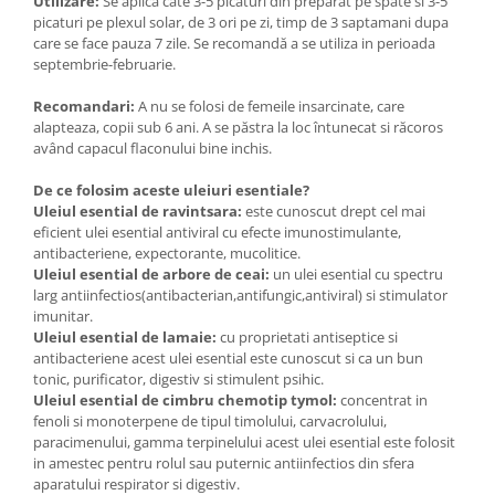
Utilizare:
Se aplica cate 3-5 picaturi din preparat pe spate si 3-5
picaturi pe plexul solar, de 3 ori pe zi, timp de 3 saptamani dupa
care se face pauza 7 zile. Se recomandă a se utiliza in perioada
septembrie-februarie.
Recomandari:
A nu se folosi de femeile insarcinate, care
alapteaza, copii sub 6 ani. A se păstra la loc întunecat si răcoros
având capacul flaconului bine inchis.
De ce folosim aceste uleiuri esentiale?
Uleiul esential de ravintsara:
este cunoscut drept cel mai
eficient ulei esential antiviral cu efecte imunostimulante,
antibacteriene, expectorante,
mucolitice.
Uleiul esential de arbore de ceai:
un ulei esential cu spectru
larg antiinfectios(antibacterian,
antifungic,antiviral) si stimulator
imunitar.
Uleiul esential de lamaie:
cu proprietati antiseptice si
antibacteriene acest ulei esential este cunoscut si ca un bun
tonic, purificator, digestiv si stimulent psihic.
Uleiul esential de cimbru chemotip tymol:
concentrat in
fenoli si monoterpene de tipul timolului, carvacrolului,
paracimenului, gamma terpinelului acest ulei esential este folosit
in amestec pentru rolul sau puternic antiinfectios din sfera
aparatului respirator si digestiv.