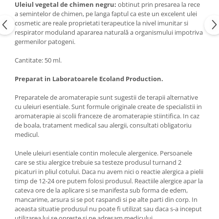
Uleiul vegetal de chimen negru:
obtinut prin presarea la rece
a semintelor de chimen, pe langa faptul ca este un excelent ulei
cosmetic are reale proprietati terapeutice la nivel imunitar si
respirator moduland apararea naturală a organismului impotriva
germenilor patogeni.
Cantitate: 50 ml.
Preparat in Laboratoarele Ecoland Production.
Preparatele de aromaterapie sunt sugestii de terapii alternative
cu uleiuri esentiale. Sunt formule originale create de specialistii in
aromaterapie ai scolii franceze de aromaterapie stiintifica. In caz
de boala, tratament medical sau alergii, consultati obligatoriu
medicul.
Unele uleiuri esentiale contin molecule alergenice. Persoanele
care se stiu alergice trebuie sa testeze produsul turnand 2
picaturi in pliul cotului. Daca nu avem nici o reactie alergica a pielii
timp de 12-24 ore putem folosi produsul. Reactiile alergice apar la
cateva ore de la aplicare si se manifesta sub forma de edem,
mancarime, arsura si se pot raspandi si pe alte parti din corp. In
aceasta situatie produsul nu poate fi utilizat sau daca s-a inceput
utilizarea lui se opreste si ne adresam medicului.