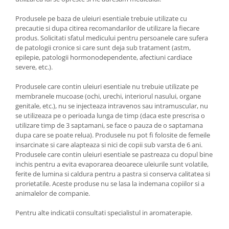
Produsele pe baza de uleiuri esentiale trebuie utilizate cu
precautie si dupa citirea recomandarilor de utilizare la fiecare
produs. Solicitati sfatul medicului pentru persoanele care sufera
de patologii cronice si care sunt deja sub tratament (astm,
epilepie, patologii hormonodependente, afectiuni cardiace
severe, etc.).
Produsele care contin uleiuri esentiale nu trebuie utilizate pe
membranele mucoase (ochi, urechi, interiorul nasului, organe
genitale, etc.), nu se injecteaza intravenos sau intramuscular, nu
se utilizeaza pe o perioada lunga de timp (daca este prescrisa o
utilizare timp de 3 saptamani, se face o pauza de o saptamana
dupa care se poate relua). Produsele nu pot fi folosite de femeile
insarcinate si care alapteaza si nici de copii sub varsta de 6 ani.
Produsele care contin uleiuri esentiale se pastreaza cu dopul bine
inchis pentru a evita evaporarea deoarece uleiurile sunt volatile,
ferite de lumina si caldura pentru a pastra si conserva calitatea si
prorietatile. Aceste produse nu se lasa la indemana copiilor si a
animalelor de companie.
Pentru alte indicatii consultati specialistul in aromaterapie.