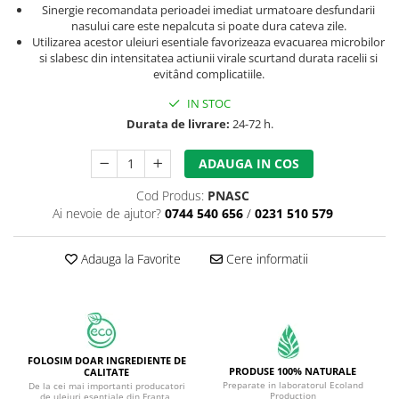
Sinergie recomandata perioadei imediat urmatoare desfundarii
nasului care este nepalcuta si poate dura cateva zile.
Utilizarea acestor uleiuri esentiale favorizeaza evacuarea microbilor
si slabesc din intensitatea actiunii virale scurtand durata racelii si
evitând complicatiile.
IN STOC
Durata de livrare:
24-72 h.
ADAUGA IN COS
Cod Produs:
PNASC
Ai nevoie de ajutor?
0744 540 656
/
0231 510 579
Adauga la Favorite
Cere informatii
FOLOSIM DOAR INGREDIENTE DE
PRODUSE 100% NATURALE
CALITATE
Preparate in laboratorul Ecoland
De la cei mai importanti producatori
Production
de uleiuri esentiale din Franta,