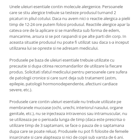
Unele uleiuri esentiale contin molecule alergenice. Persoanele
care se stiu alergice trebuie sa testeze produsul turnand 2
picaturi in pliul cotului. Daca nu avem nici o reactie alergica a pielii
timp de 12-24 ore putem folosi produsul. Reactiile alergice apar la
cateva ore de la aplicare si se manifesta sub forma de edem,
mancarime, arsura si se pot raspandi si pe alte parti din corp. In
aceasta situatie produsul nu poate fi utilizat sau daca s-a inceput
utilizarea lui se opreste si ne adresam medicului.
Produsele pe baza de uleiuri esentiale trebuie utilizate cu
precautie si dupa citirea recomandarilor de utilizare la fiecare
produs. Solicitati sfatul medicului pentru persoanele care sufera
de patologii cronice si care sunt deja sub tratament (astm,
epilepie, patologii hormonodependente, afectiuni cardiace
severe, etc.).
Produsele care contin uleiuri esentiale nu trebuie utilizate pe
membranele mucoase (ochi, urechi, interiorul nasului, organe
genitale, etc.), nu se injecteaza intravenos sau intramuscular, nu
se utilizeaza pe o perioada lunga de timp (daca este prescrisa o
utilizare timp de 3 saptamani, se face o pauza de o saptamana
dupa care se poate relua). Produsele nu pot fi folosite de femeile
insarcinate si care alapteaza si nici de copii sub varsta de 6 ani.