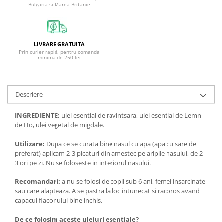
Bulgaria si Marea Britanie
LIVRARE GRATUITA
Prin curier rapid, pentru comanda
minima de 250 lei
Descriere
INGREDIENTE:
ulei esential de ravintsara, ulei esential de Lemn
de Ho, ulei vegetal de migdale.
Utilizare:
Dupa ce se curata bine nasul cu apa (apa cu sare de
preferat) aplicam 2-3 picaturi din amestec pe aripile nasului, de 2-
3 ori pe zi. Nu se foloseste in interiorul nasului.
Recomandari:
a nu se folosi de copii sub 6 ani, femei insarcinate
sau care alapteaza. A se pastra la loc intunecat si racoros avand
capacul flaconului bine inchis.
De ce folosim aceste uleiuri esentiale?