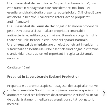
Uleiul esențial de ravintsara: "
copacul cu frunze bune", cum
este numit in Madagascar este considerat cel mai bun ulei
esential antiviral datorita prezentei eucaliptolului (1,8 -cineol) care
actioneza in beneficiul cailor respiratorii, avand proprietati
antiinflamatorii.
Uleiul esential de Lemn de Ho:
bogat in linalool in procent de
peste 90% acest ulei esential are propritati remarcabile
antibacteriene, antifungice,
antivirale. Stimuleaza organismul la
toate nivelurile inclusiv in cazul scaderii apararii naturale.
Uleiul vegetal de migdale
: are un efect penetrant in epiderma
si faciliteaza absorbtia uleiurilor esentiale fiind bogat in vitamine
si antioxidanti care au un rol important in reglarea sistemului
imunitar.
Cantitate: 10 ml.
Preparat in Laboratoarele Ecoland Production.
Preparatele de aromaterapie sunt sugestii de terapii alternative
cu uleiuri esentiale. Sunt formule originale create de specialistii in
aromaterapie ai scolii franceze de aromaterapie stiintifica. In caz
de boala, tratament medical sau alergii, consultati obligatoriu
medicul.