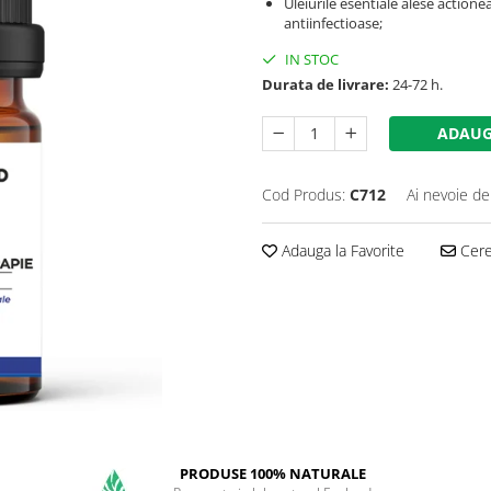
Uleiurile esentiale alese actionea
antiinfectioase;
IN STOC
Durata de livrare:
24-72 h.
ADAUG
Cod Produs:
C712
Ai nevoie de
Adauga la Favorite
Cere 
PRODUSE 100% NATURALE