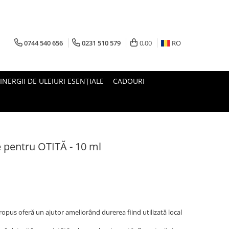
0744 540 656
0231 510 579
0,00
RO
INERGII DE ULEIURI ESENȚIALE
CADOURI
 pentru OTITĂ - 10 ml
ropus oferă un ajutor ameliorând durerea fiind utilizată local