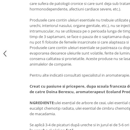
care sufera de patologii cronice si care sunt deja sub trata
hormonodependente, afectiuni cardiace severe, etc.).
Produsele care contin uleiuri esentiale nu trebuie utiliza
urechi, interiorul nasului, organe genitale, etc.), nu se inj
intramuscular, nu se utilizeaza pe o perioada lunga de timp 
timp de 3 saptamani, se face o pauza de o saptamana dupa
nu pot fi folosite de femeile insarcinate si care alapteaza si 
Produsele care contin uleiuri esentiale se pastreaza cu dop
evaporarea deoarece uleiurile sunt volatile, ferite de lumin
conserva calitatea si prorietatile. Aceste produse nu se lasa
animalelor de companie.
Pentru alte indicatii consultati specialistul in aromaterapie.
Creat cu pasiune si pricepere, dupa scoala franceza d
de catre Doina Berescu, aromaterapeut Ecoland Pro
NGREDIENTE:
ulei esențial de arbore de ceai, ulei esential 
eucalipt chemotip radiata, ulei esential de cimbru chemotip
de macadamia.
Se aplică 3-4 de picaturi după ureche si in jurul ei de 5-6 ori