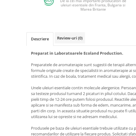
De la cei mai importanti producatori de
uleiuri esentiale din Franta, Bulgaria si
Marea Britanie
Review-uri
(0)
Descriere
Preparat in Laboratoarele Ecoland Production.
Preparatele de aromaterapie sunt sugestii de terapii alterna
formule originale create de specialistii in aromaterapie ai 
stiintifica. In caz de boala, tratament medical sau alergii, c
Unele uleiuri esentiale contin molecule alergenice. Persoane
sa testeze produsul turnand 2 picaturi in pliul cotului. Daca
pielii timp de 12-24 ore putem folosi produsul. Reactiile ale
aplicare si se manifesta sub forma de edem, mancarime, ars
parti din corp. In aceasta situatie produsul nu poate fi util
utilizarea lui se opreste si ne adresam medicului.
Produsele pe baza de uleiuri esentiale trebuie utilizate cu p
recomandarilor de utilizare la fiecare produs. Solicitati sf