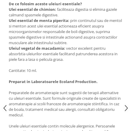
De ce folosim aceste uleiuri esentiale?
Ulei esential de chimion:
faciliteaza digestia si elimina gazele
calmand spasmele digestive.
Ulei esential de menta piperita
:
prin continutul sau de mentol
si menton acest ulei esential actioneaza eficient asupra
microorganismelor responsabile de boli digestive, suprima
spasmele digestive si intestinale actionand asupra contractiilor
musculare ale intestinului subtire.
Uleiul vegetal de macadamia
:
vector excelent pentru
absorbtia uleiurilor esentiale facilitand patrunderea acestora in
piele fara a lasa o pelicula grasa.
Cantitate: 10 ml.
Preparat in Laboratoarele Ecoland Production.
Preparatele de aromaterapie sunt sugestii de terapii alternative
cu uleiuri esentiale. Sunt formule originale create de specialistii in
aromaterapie ai scolii franceze de aromaterapie stiintifica. In caz
de boala, tratament medical sau alergii, consultati obligatoriu
medicul.
Unele uleiuri esentiale contin molecule alergenice. Persoanele