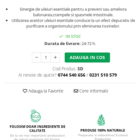
Sinergie de uleiuri esentiale pentru a preveni sau ameliora
balonarea,crampele si spasmele intestinale.
Utilizarea acestor uleiuri esentiale conduce la un efect depurativ de
purificare a organismului prin eliminarea toxinelor.
IN STOC
Durata de livrare:
24-72 h.
ADAUGA IN COS
Cod Produs:
SD
Ai nevoie de ajutor?
0744 540 656
/
0231 510 579
Adauga la Favorite
Cere informatii
FOLOSIM DOAR INGREDIENTE DE
PRODUSE 100% NATURALE
CALITATE
Preparate in laboratorul Ecoland
De la cei mai importanti producatori
Production
de uleiuri esentiale din Franta,