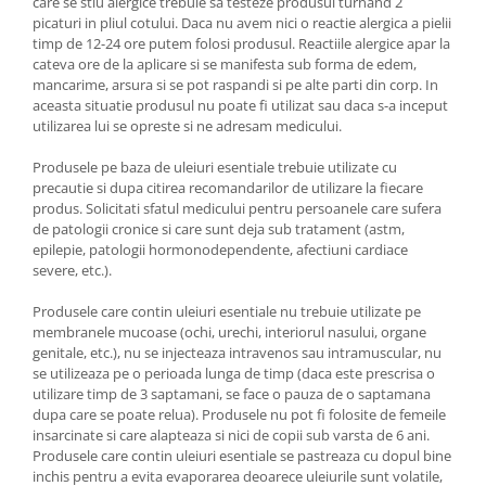
care se stiu alergice trebuie sa testeze produsul turnand 2
picaturi in pliul cotului. Daca nu avem nici o reactie alergica a pielii
timp de 12-24 ore putem folosi produsul. Reactiile alergice apar la
cateva ore de la aplicare si se manifesta sub forma de edem,
mancarime, arsura si se pot raspandi si pe alte parti din corp. In
aceasta situatie produsul nu poate fi utilizat sau daca s-a inceput
utilizarea lui se opreste si ne adresam medicului.
Produsele pe baza de uleiuri esentiale trebuie utilizate cu
precautie si dupa citirea recomandarilor de utilizare la fiecare
produs. Solicitati sfatul medicului pentru persoanele care sufera
de patologii cronice si care sunt deja sub tratament (astm,
epilepie, patologii hormonodependente, afectiuni cardiace
severe, etc.).
Produsele care contin uleiuri esentiale nu trebuie utilizate pe
membranele mucoase (ochi, urechi, interiorul nasului, organe
genitale, etc.), nu se injecteaza intravenos sau intramuscular, nu
se utilizeaza pe o perioada lunga de timp (daca este prescrisa o
utilizare timp de 3 saptamani, se face o pauza de o saptamana
dupa care se poate relua). Produsele nu pot fi folosite de femeile
insarcinate si care alapteaza si nici de copii sub varsta de 6 ani.
Produsele care contin uleiuri esentiale se pastreaza cu dopul bine
inchis pentru a evita evaporarea deoarece uleiurile sunt volatile,