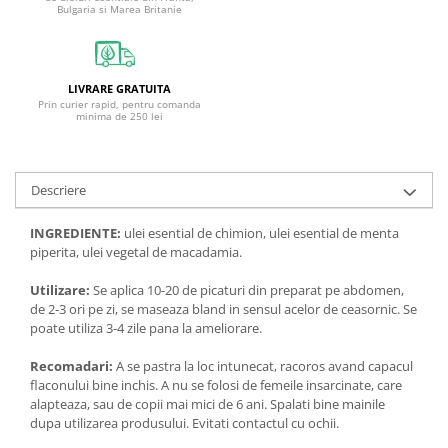
Bulgaria si Marea Britanie
LIVRARE GRATUITA
Prin curier rapid, pentru comanda
minima de 250 lei
Descriere
INGREDIENTE:
ulei esential de chimion, ulei esential de menta
piperita, ulei vegetal de macadamia.
Utilizare:
Se aplica 10-20 de picaturi din preparat pe abdomen,
de 2-3 ori pe zi, se maseaza bland in sensul acelor de ceasornic. Se
poate utiliza 3-4 zile pana la ameliorare.
Recomadari:
A se pastra la loc intunecat, racoros avand capacul
flaconului bine inchis. A nu se folosi de femeile insarcinate, care
alapteaza, sau de copii mai mici de 6 ani. Spalati bine mainile
dupa utilizarea produsului. Evitati contactul cu ochii.