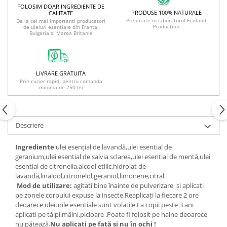
FOLOSIM DOAR INGREDIENTE DE
PRODUSE 100% NATURALE
CALITATE
Preparate in laboratorul Ecoland
De la cei mai importanti producatori
Production
de uleiuri esentiale din Franta,
Bulgaria si Marea Britanie
LIVRARE GRATUITA
Prin curier rapid, pentru comanda
minima de 250 lei
Descriere
Ingrediente
:ulei esențial de lavandă,ulei esential de
geranium,ulei esential de salvia sclarea,ulei esential de mentă,ulei
esential de citronella,alcool etilic,hidrolat de
lavandă,linalool,citronelol,
geraniol,limonene,citral.
Mod de utilizare:
agitati bine înainte de pulverizare și aplicati
pe zonele corpului expuse la insecte.Reaplicați la fiecare 2 ore
deoarece uleiurile esentiale sunt volatile.La copii peste 3 ani
aplicati pe tălpi,mâini,picioare .Poate fi folosit pe haine deoarece
nu pătează.
Nu aplicati pe față și nu în ochi !