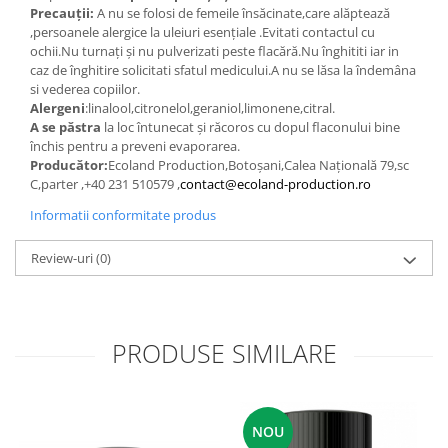
Precauții:
A
nu se folosi de femeile însăcinate,care alăptează
,persoanele alergice la uleiuri esențiale .Evitati contactul cu
ochii.Nu turnați și nu pulverizati peste flacără.Nu înghititi iar in
caz de înghitire solicitati sfatul medicului.A nu se lăsa la îndemâna
si vederea copiilor.
Alergeni
:linalool,citronelol,
geraniol,limonene,citral.
A se păstra
la loc întunecat și răcoros cu dopul flaconului bine
închis pentru a preveni evaporarea.
Producător:
Ecoland Production,Botoșani,Calea Națională 79,sc
C,parter ,+40 231 510579 ,
contact@ecoland-production.ro
Informatii conformitate produs
Review-uri
(0)
PRODUSE SIMILARE
NOU