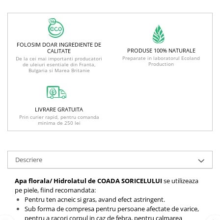
FOLOSIM DOAR INGREDIENTE DE
PRODUSE 100% NATURALE
CALITATE
Preparate in laboratorul Ecoland
De la cei mai importanti producatori
Production
de uleiuri esentiale din Franta,
Bulgaria si Marea Britanie
LIVRARE GRATUITA
Prin curier rapid, pentru comanda
minima de 250 lei
Descriere
Apa florala/ Hidrolatul de
COADA SORICELULUI
se utilizeaza
pe piele, fiind recomandata:
Pentru ten acneic si gras, avand efect astringent.
Sub forma de compresa pentru persoane afectate de varice,
pentru a racori corpul in caz de febra, pentru calmarea