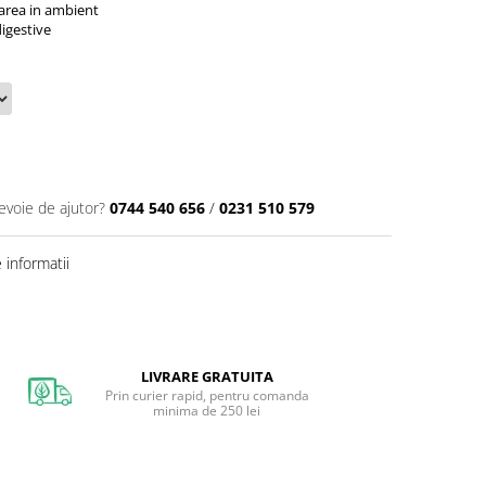
zarea in ambient
digestive
evoie de ajutor?
0744 540 656
/
0231 510 579
informatii
LIVRARE GRATUITA
Prin curier rapid, pentru comanda
minima de 250 lei