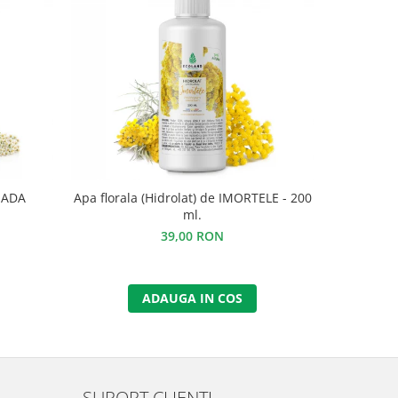
COADA
Apa florala (Hidrolat) de IMORTELE - 200
Apa flora
ml.
39,00 RON
ADAUGA IN COS
SUPORT CLIENTI