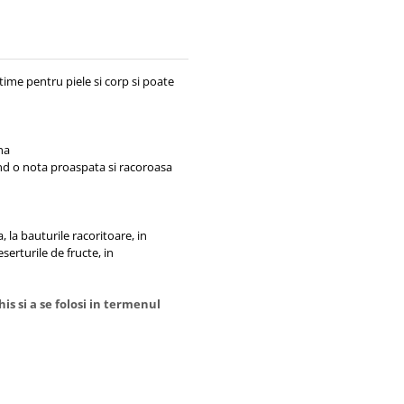
time pentru piele si corp si poate
na
ind o nota proaspata si racoroasa
 la bauturile racoritoare, in
eserturile de fructe, in
is si a se folosi in termenul