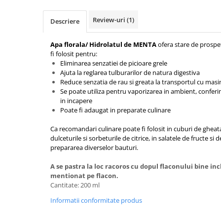
Review-uri
(1)
Descriere
Apa florala/ Hidrolatul de MENTA
ofera stare de prospe
fi folosit pentru:
Eliminarea senzatiei de picioare grele
Ajuta la reglarea tulburarilor de natura digestiva
Reduce senzatia de rau si greata la transportul cu masi
Se poate utiliza pentru vaporizarea in ambient, confer
in incapere
Poate fi adaugat in preparate culinare
Ca recomandari culinare poate fi folosit in cuburi de gheata,
dulceturile si sorbeturile de citrice, in salatele de fructe si d
prepararea diverselor bauturi.
A se pastra la loc racoros cu dopul flaconului bine inch
mentionat pe flacon.
Cantitate: 200 ml
Informatii conformitate produs