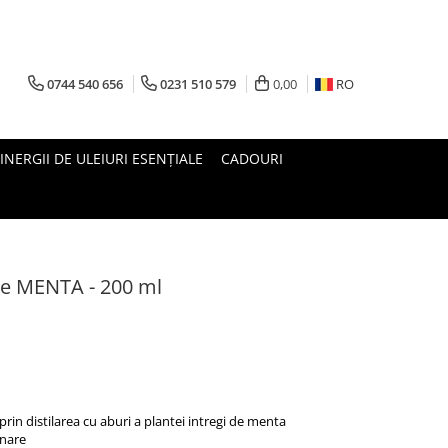
0744 540 656
0231 510 579
0,00
RO
INERGII DE ULEIURI ESENȚIALE
CADOURI
 de MENTA - 200 ml
rin distilarea cu aburi a plantei intregi de menta
inare