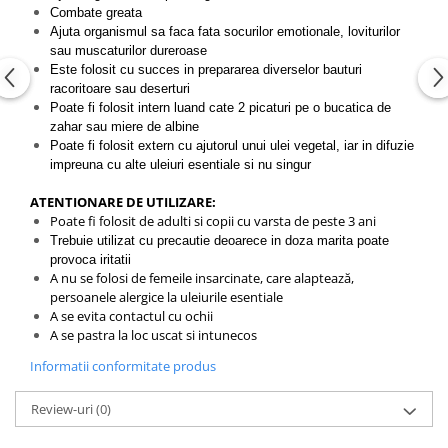
Combate greata
Ajuta organismul sa faca fata socurilor emotionale, loviturilor
sau muscaturilor dureroase
Este folosit cu succes in prepararea diverselor bauturi
racoritoare sau deserturi
Poate fi folosit intern luand cate 2 picaturi pe o bucatica de
zahar sau miere de albine
Poate fi folosit extern cu ajutorul unui ulei vegetal, iar in difuzie
impreuna cu alte uleiuri esentiale si nu singur
ATENTIONARE DE UTILIZARE:
Poate fi folosit de adulti si copii cu varsta de peste 3 ani
Trebuie utilizat cu precautie deoarece in doza marita poate
provoca iritatii
A nu se folosi de femeile insarcinate, care alaptează,
persoanele alergice la uleiurile esentiale
A se evita contactul cu ochii
A se pastra la loc uscat si intunecos
Informatii conformitate produs
Review-uri
(0)