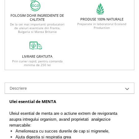
FOLOSIM DOAR INGREDIENTE DE
PRODUSE 100% NATURALE
CALITATE
Preparate in laboratorul Ecoland
De la cei mai importanti producatori
Production
de uleiuri esentiale din Franta,
Bulgaria si Marea Britanie
LIVRARE GRATUITA
Prin curier rapid, pentru comanda
minima de 250 lei
Descriere
Ulei esential de MENTA
Uleiul esential de menta are o actiune extrem de revigoranta
asupra intregului organism, avand proprietati analgezice
remarcabile:
Amelioreaza cu succes durerile de cap si migrenele,
Ajuta digestia si respiratia grea