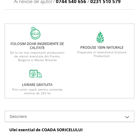
Ai nevoie de ajutor?
0744 540 656
/
0231 510 579
FOLOSIM DOAR INGREDIENTE DE
PRODUSE 100% NATURALE
CALITATE
Preparate in laboratorul Ecoland
De la cei mai importanti producatori
Production
de uleiuri esentiale din Franta,
Bulgaria si Marea Britanie
LIVRARE GRATUITA
Prin curier rapid, pentru comanda
minima de 250 lei
Descriere
Ulei esential de COADA SORICELULUI