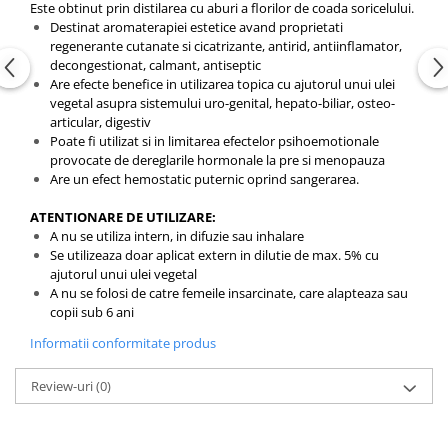
Este obtinut prin distilarea cu aburi a florilor de coada soricelului.
Destinat aromaterapiei estetice avand proprietati
regenerante cutanate si cicatrizante, antirid, antiinflamator,
decongestionat, calmant, antiseptic
Are efecte benefice in utilizarea topica cu ajutorul unui ulei
vegetal asupra sistemului uro-genital, hepato-biliar, osteo-
articular, digestiv
Poate fi utilizat si in limitarea efectelor psihoemotionale
provocate de dereglarile hormonale la pre si menopauza
Are un efect hemostatic puternic oprind sangerarea.
ATENTIONARE DE UTILIZARE:
A nu se utiliza intern, in difuzie sau inhalare
Se utilizeaza doar aplicat extern in dilutie de max. 5% cu
ajutorul unui ulei vegetal
A nu se folosi de catre femeile insarcinate, care alapteaza sau
copii sub 6 ani
Informatii conformitate produs
Review-uri
(0)