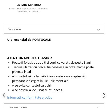
LIVRARE GRATUITA
Prin curier rapid, pentru comanda
minima de 250 lei
Descriere
Ulei esential de PORTOCALE
ATENTIONARE DE UTILIZARE:
Poate fi folosit de adulti si copii cu varsta de peste 3 ani
Trebuie utilizat cu precautie deoarece in doza marita poate
provoca iritatii
A nu se folosi de femeile insarcinate, care alaptează,
persoanele alergice la uleiurile esentiale
A se evita contactul cu ochii
A se pastra la loc uscat si intunecos
Informatii conformitate produs
Review-uri
(0)