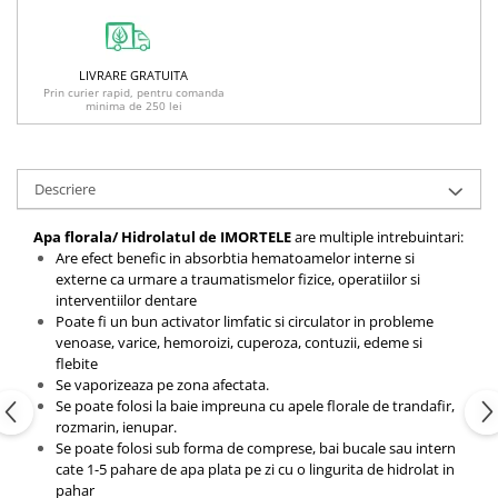
LIVRARE GRATUITA
Prin curier rapid, pentru comanda
minima de 250 lei
Descriere
Apa florala/ Hidrolatul de IMORTELE
are multiple intrebuintari:
Are efect benefic in absorbtia hematoamelor interne si
externe ca urmare a traumatismelor fizice, operatiilor si
interventiilor dentare
Poate fi un bun activator limfatic si circulator in probleme
venoase, varice, hemoroizi, cuperoza, contuzii, edeme si
flebite
Se vaporizeaza pe zona afectata.
Se poate folosi la baie impreuna cu apele florale de trandafir,
rozmarin, ienupar.
Se poate folosi sub forma de comprese, bai bucale sau intern
cate 1-5 pahare de apa plata pe zi cu o lingurita de hidrolat in
pahar