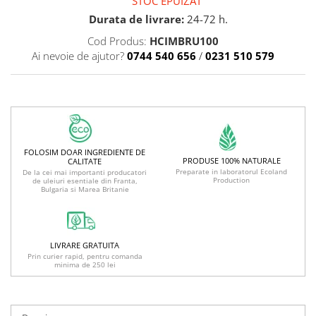
STOC EPUIZAT
Durata de livrare:
24-72 h.
Cod Produs:
HCIMBRU100
Ai nevoie de ajutor?
0744 540 656
/
0231 510 579
FOLOSIM DOAR INGREDIENTE DE
PRODUSE 100% NATURALE
CALITATE
Preparate in laboratorul Ecoland
De la cei mai importanti producatori
Production
de uleiuri esentiale din Franta,
Bulgaria si Marea Britanie
LIVRARE GRATUITA
Prin curier rapid, pentru comanda
minima de 250 lei