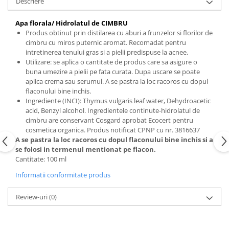
Descriere
Apa florala/ Hidrolatul de CIMBRU
Produs obtinut prin distilarea cu aburi a frunzelor si florilor de
cimbru cu miros puternic aromat. Recomadat pentru
intretinerea tenului gras si a pielii predispuse la acnee.
Utilizare: se aplica o cantitate de produs care sa asigure o
buna umezire a pielii pe fata curata. Dupa uscare se poate
aplica crema sau serumul. A se pastra la loc racoros cu dopul
flaconului bine inchis.
Ingrediente (INCI): Thymus vulgaris leaf water, Dehydroacetic
acid, Benzyl alcohol. Ingredientele continute-hidrolatul de
cimbru are conservant Cosgard aprobat Ecocert pentru
cosmetica organica. Produs notificat CPNP cu nr. 3816637
A se pastra la loc racoros cu dopul flaconului bine inchis si a
se folosi in termenul mentionat pe flacon.
Cantitate: 100 ml
Informatii conformitate produs
Review-uri
(0)