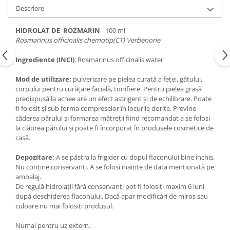
Descriere
HIDROLAT DE ROZMARIN
- 100 ml
Rosmarinus officinalis chemotip(CT) Verbenone
Ingrediente (INCI)
: Rosmarinus officinalis water
Mod de utilizare:
pulverizare pe pielea curată a feței, gâtului,
corpului pentru curățare facială, tonifiere. Pentru pielea grasă
predispusă la acnee are un efect astrigent și de echilibrare. Poate
fi folosit și sub forma compreselor în locurile dorite. Previne
căderea părului și formarea mătreții fiind recomandat a se folosi
la clătirea părului și poate fi încorporat în produsele cosmetice de
casă.
Depozitare:
A se păstra la frigider cu dopul flaconului bine închis.
Nu conține conservanți. A se folosi inainte de data menționată pe
ambalaj.
De regulă hidrolații fără conservanți pot fi folosiți maxim 6 luni
după deschiderea flaconului. Dacă apar modificări de miros sau
culoare nu mai folosiți produsul.
Numai pentru uz extern.