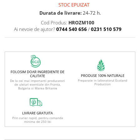
STOC EPUIZAT
Durata de livrare:
24-72 h.
Cod Produs:
HROZM100
Ai nevoie de ajutor?
0744 540 656
/
0231 510 579
FOLOSIM DOAR INGREDIENTE DE
PRODUSE 100% NATURALE
CALITATE
Preparate in laboratorul Ecoland
De la cei mai importanti producatori
Production
de uleiuri esentiale din Franta,
Bulgaria si Marea Britanie
LIVRARE GRATUITA
Prin curier rapid, pentru comanda
minima de 250 lei