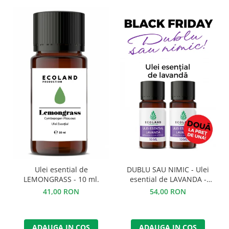
DUBLU SAU NIMIC - Ulei
Ulei esential de
esential de LAVANDA -
LEMONGRASS - 10 ml.
BLACK FRIDAY
54,00 RON
41,00 RON
ADAUGA IN COS
ADAUGA IN COS