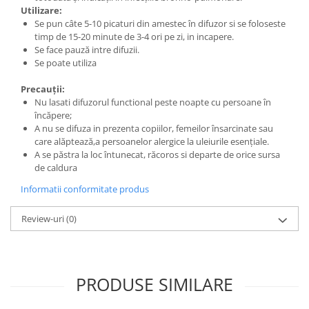
Utilizare:
Se pun câte 5-10 picaturi din amestec în difuzor si se foloseste
timp de 15-20 minute de 3-4 ori pe zi, in incapere.
Se face pauză intre difuzii.
Se poate utiliza
Precauții:
Nu lasati difuzorul functional peste noapte cu persoane în
încăpere;
A nu se difuza in prezenta copiilor, femeilor însarcinate sau
care alăptează,a persoanelor alergice la uleiurile esențiale.
A se păstra la loc întunecat, răcoros si departe de orice sursa
de caldura
Informatii conformitate produs
Review-uri
(0)
PRODUSE SIMILARE