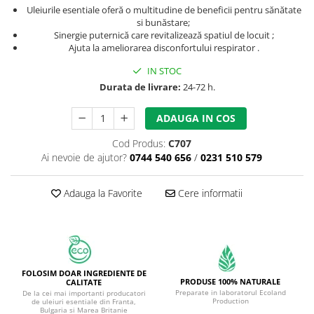
Uleiurile esentiale oferă o multitudine de beneficii pentru sănătate
si bunăstare;
Sinergie puternică care revitalizează spatiul de locuit ;
Ajuta la ameliorarea disconfortului respirator .
IN STOC
Durata de livrare:
24-72 h.
ADAUGA IN COS
Cod Produs:
C707
Ai nevoie de ajutor?
0744 540 656
/
0231 510 579
Adauga la Favorite
Cere informatii
FOLOSIM DOAR INGREDIENTE DE
PRODUSE 100% NATURALE
CALITATE
Preparate in laboratorul Ecoland
De la cei mai importanti producatori
Production
de uleiuri esentiale din Franta,
Bulgaria si Marea Britanie