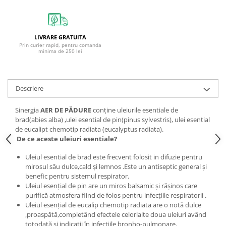
LIVRARE GRATUITA
Prin curier rapid, pentru comanda
minima de 250 lei
Descriere
Sinergia
AER DE PĂDURE
conține uleiurile esentiale de
brad(abies alba) ,ulei esential de pin(pinus sylvestris), ulei esential
de eucalipt chemotip radiata (eucalyptus radiata).
De ce aceste uleiuri esentiale?
Uleiul esential de brad este frecvent folosit in difuzie pentru
mirosul său dulce,cald și lemnos .Este un antiseptic general și
benefic pentru sistemul respirator.
Uleiul esențial de pin are un miros balsamic și rășinos care
purifică atmosfera fiind de folos pentru infecțiile respiratorii .
Uleiul esențial de eucalip chemotip radiata are o notă dulce
,proaspătă,completând efectele celorlalte doua uleiuri având
totodată și indicații în infecțiile bronho-pulmonare.