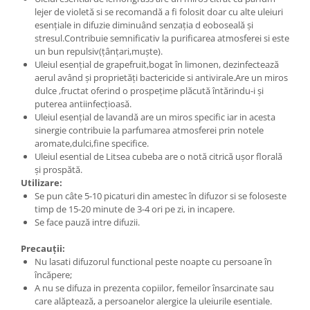
lejer de violetă si se recomandă a fi folosit doar cu alte uleiuri
esențiale in difuzie diminuând senzația d eoboseală și
stresul.Contribuie semnificativ la purificarea atmosferei si este
un bun repulsiv(țânțari,muște).
Uleiul esențial de grapefruit,bogat în limonen, dezinfectează
aerul având și proprietăți bactericide si antivirale.Are un miros
dulce ,fructat oferind o prospețime plăcută întărindu-i și
puterea antiinfecțioasă.
Uleiul esențial de lavandă are un miros specific iar in acesta
sinergie contribuie la parfumarea atmosferei prin notele
aromate,dulci,fine specifice.
Uleiul esential de Litsea cubeba are o notă citrică ușor florală
și prospătă.
Utilizare:
Se pun câte 5-10 picaturi din amestec în difuzor si se foloseste
timp de 15-20 minute de 3-4 ori pe zi, in incapere.
Se face pauză intre difuzii.
Precauții:
Nu lasati difuzorul functional peste noapte cu persoane în
încăpere;
A nu se difuza in prezenta copiilor, femeilor însarcinate sau
care alăptează, a persoanelor alergice la uleiurile esentiale.