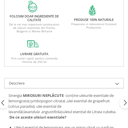
FOLOSIM DOAR INGREDIENTE DE
PRODUSE 100% NATURALE
CALITATE
Preparate in laboratorul Ecoland
De la cei mai importanti producatori
Production
de uleiuri esentiale din Franta,
Bulgaria si Marea Britanie
LIVRARE GRATUITA
Prin curier rapid, pentru comanda
minima de 250 lei
Descriere
Sinergia
MIROSURI NEPLĂCUTE
conține uleiurile esentiale de
lemongrass(
cymbopogon citrata
) ,ulei esential de grapefruit
(
citrus paradisi
), ulei esential de
lavandă(
lavandula
angustifolia)
,uleiul esențial de Litsea cubeba.
De ce aceste uleiuri esentiale?
Uleiul esential de lemongrass are un miros citrat cu parfum