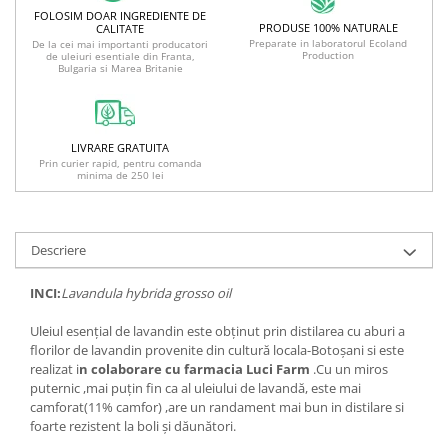
FOLOSIM DOAR INGREDIENTE DE
PRODUSE 100% NATURALE
CALITATE
Preparate in laboratorul Ecoland
De la cei mai importanti producatori
Production
de uleiuri esentiale din Franta,
Bulgaria si Marea Britanie
LIVRARE GRATUITA
Prin curier rapid, pentru comanda
minima de 250 lei
Descriere
INCI:
Lavandula hybrida grosso oil
Uleiul esențial de lavandin este obținut prin distilarea cu aburi a
florilor de lavandin provenite din cultură locala-Botoșani si este
realizat i
n colaborare cu farmacia Luci Farm
.Cu un miros
puternic ,mai puțin fin ca al uleiului de lavandă, este mai
camforat(11% camfor) ,are un randament mai bun in distilare si
foarte rezistent la boli și dăunători.