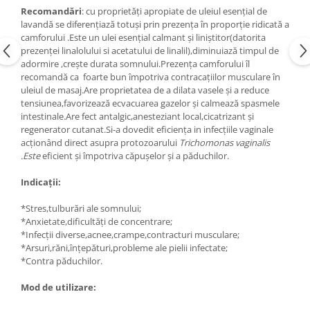
Recomandări
: cu proprietăți apropiate de uleiul esențial de
lavandă se diferențiază totuși prin prezența în proporție ridicată a
camforului .Este un ulei esențial calmant și liniștitor(datorita
prezenței linalolului si acetatului de linalil),diminuiază timpul de
adormire ,crește durata somnului.Prezența camforului îl
recomandă ca foarte bun împotriva contracațiilor musculare în
uleiul de masaj.Are proprietatea de a dilata vasele și a reduce
tensiunea,favorizează ecvacuarea gazelor și calmează spasmele
intestinale.Are fect antalgic,anesteziant local,cicatrizant și
regenerator cutanat.Si-a dovedit eficiența in infecțiile vaginale
acționând direct asupra protozoarului
Trichomonas vaginalis
.Este
eficient și împotriva căpușelor și a păduchilor.
Indicații:
*Stres,tulburări ale somnului;
*Anxietate,dificultăți de concentrare;
*Infecții diverse,acnee,crampe,contracturi musculare;
*Arsuri,răni,înțepături,probleme ale pielii infectate;
*Contra păduchilor.
Mod de utilizare: