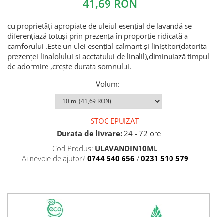
41,69 RON
cu proprietăți apropiate de uleiul esențial de lavandă se
diferențiază totuși prin prezența în proporție ridicată a
camforului .Este un ulei esențial calmant și liniștitor(datorita
prezenței linalolului si acetatului de linalil),diminuiază timpul
de adormire ,crește durata somnului.
Volum
:
STOC EPUIZAT
Durata de livrare:
24 - 72 ore
Cod Produs:
ULAVANDIN10ML
Ai nevoie de ajutor?
0744 540 656
/
0231 510 579