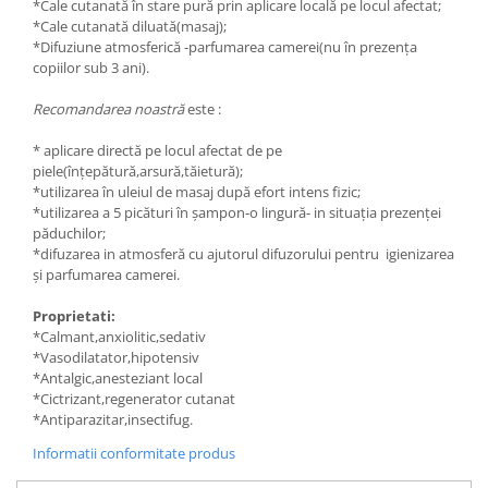
*Cale cutanată în stare pură prin aplicare locală pe locul afectat;
*Cale cutanată diluată(masaj);
*Difuziune atmosferică -parfumarea camerei(nu în prezența
copiilor sub 3 ani).
Recomandarea noastră
este :
* aplicare directă pe locul afectat de pe
piele(înțepătură,arsură,tăietură);
*utilizarea în uleiul de masaj după efort intens fizic;
*utilizarea a 5 picături în șampon-o lingură- in situația prezenței
păduchilor;
*difuzarea in atmosferă cu ajutorul difuzorului pentru igienizarea
și parfumarea camerei.
Proprietati:
*Calmant,anxiolitic,sedativ
*Vasodilatator,hipotensiv
*Antalgic,anesteziant local
*Cictrizant,regenerator cutanat
*Antiparazitar,insectifug.
Informatii conformitate produs